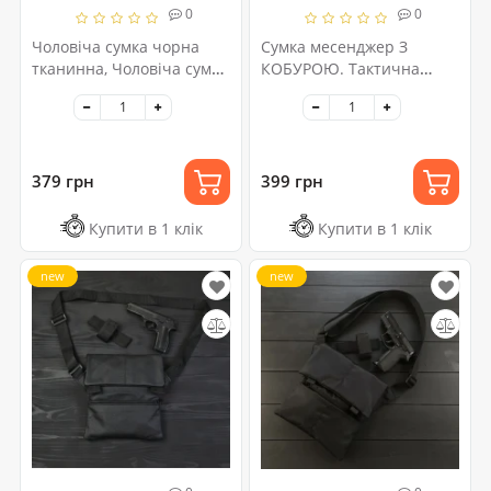
0
0
Чоловіча сумка чорна
Сумка месенджер З
тканинна, Чоловіча сумка
КОБУРОЮ. Тактична
через плече шкіра, Сумка
сумка з тканини, сумка
для прихованого носіння
кобура через плече,
пістолета
сумка тактична наплічна
379 грн
399 грн
Купити в 1 клік
Купити в 1 клік
new
new