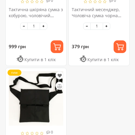
0
0
Тактична шкіряна сумка з
Тактичний месенджер,
кобурою, чоловічий
Чоловіча сумка чорна
месенджер, барсетка -
тканинна, Чоловіча сумка
чорний слінг, чоловіча
через плече шкіра
сумка через плече
999 грн
379 грн
Купити в 1 клік
Купити в 1 клік
new
0