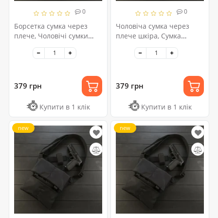
0
0
Борсетка сумка через
Чоловіча сумка через
плече, Чоловічі сумки
плече шкіра, Сумка
через плече, Месенджер
кобура наплічна, Сумка
тканинний, Сумка кобура
для прихованого носіння
наплічна
пістолета
379 грн
379 грн
Купити в 1 клік
Купити в 1 клік
new
new