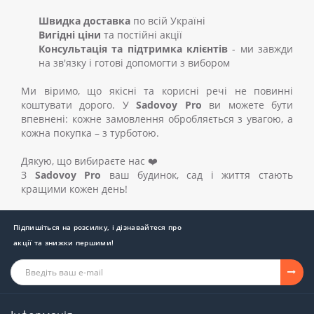
Швидка доставка
по всій Україні
Вигідні ціни
та постійні акції
Консультація та підтримка клієнтів
- ми завжди
на зв'язку і готові допомогти з вибором
Ми віримо, що якісні та корисні речі не повинні
коштувати дорого. У
Sadovoy Pro
ви можете бути
впевнені: кожне замовлення обробляється з увагою, а
кожна покупка – з турботою.
Дякую, що вибираєте нас ❤️
З
Sadovoy Pro
ваш будинок, сад і життя стають
кращими кожен день!
Підпишіться на розсилку, і дізнавайтеся про
акції та знижки першими!