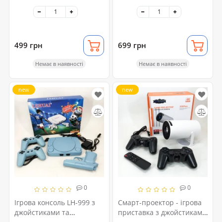
унісекс чорний
унісекс чорний
499 грн
699 грн
Немає в наявності
Немає в наявності
new
new
0
0
Ігрова консоль LH-999 з
Смарт-проектор - ігрова
джойстиками та
приставка з джойстиками