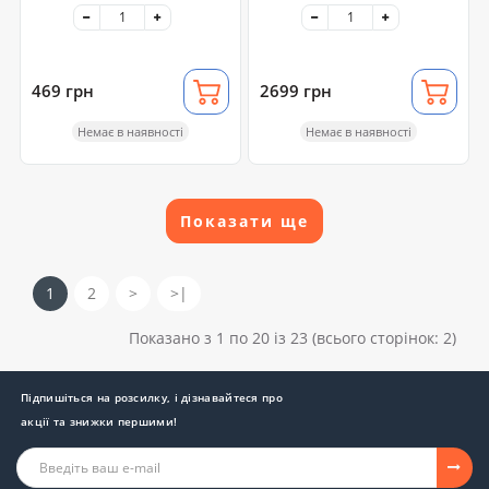
пістолетом 999
X10 Plus
найпопулярніших 8-
бітних ігор
469 грн
2699 грн
Немає в наявності
Немає в наявності
Показати ще
1
2
>
>|
Показано з 1 по 20 із 23 (всього сторінок: 2)
Підпишіться на розсилку, і дізнавайтеся про
акції та знижки першими!