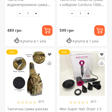
водонепроникна сумка
з кобурою Cordura 1000D
через плече, чоловіча
– 6 кишень, чорна
сумка для риболовлі та
активного відпочинку
489 грн
599 грн
Купити в 1 клік
Купити в 1 клік
new
new
0
0
Тактична сумка-рюкзак
Фен Super Hair Dryer з 5