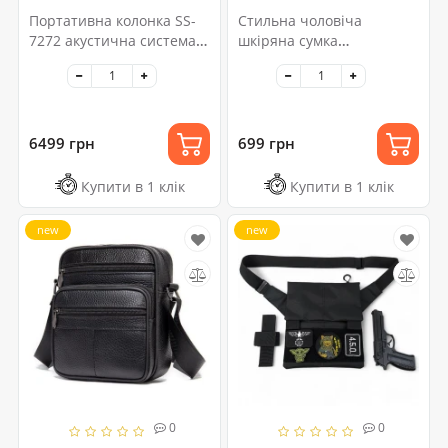
Портативна колонка SS-
Стильна чоловіча
7272 акустична система з
шкіряна сумка
караоке акумуляторна +
слінг,середнього розміру
USB/SD/TF/Bluetooth/TWS
з якісної італійської шкіри
у фірмовій упаковці
6499 грн
699 грн
Купити в 1 клік
Купити в 1 клік
new
new
0
0