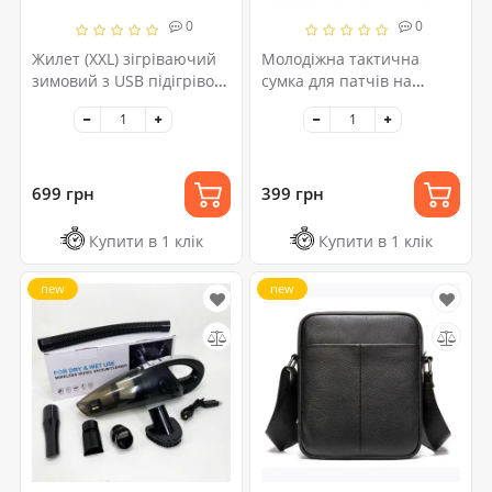
0
0
Жилет (XXL) зігріваючий
Молодіжна тактична
зимовий з USB підігрівом
сумка для патчів на
унісекс чорний
плече з 4 кишенями
multicam
699 грн
399 грн
Купити в 1 клік
Купити в 1 клік
new
new