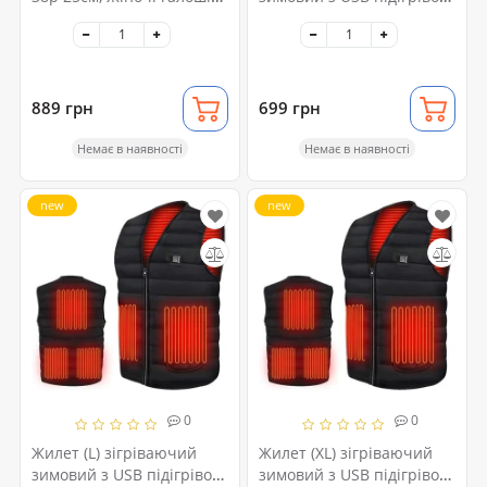
піна на хутрі, Бурки
унісекс чорний
бабусі жіночі повсть
889 грн
699 грн
Немає в наявності
Немає в наявності
new
new
0
0
Жилет (L) зігріваючий
Жилет (XL) зігріваючий
зимовий з USB підігрівом
зимовий з USB підігрівом