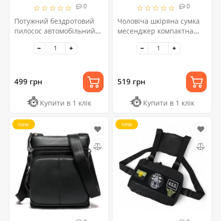
0
0
Потужний бездротовий
Чоловіча шкіряна сумка
пилосос автомобільний
месенджер компактна
для сухого та вологого
чорна з натуральної
прибирання в машині та
шкіри флотар
будинку +5 насадок
499 грн
519 грн
Купити в 1 клік
Купити в 1 клік
new
new