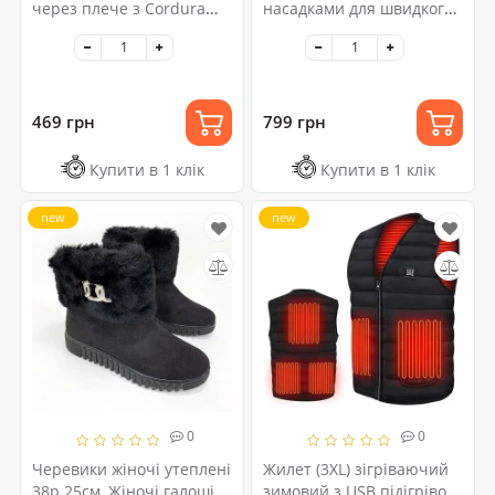
через плече з Cordura
насадками для швидкого
900D, камуфляж,
сушіння та укладання
трансформер, MOLLE
волосся
469 грн
799 грн
Купити в 1 клік
Купити в 1 клік
new
new
0
0
Черевики жіночі утеплені
Жилет (3XL) зігріваючий
38р 25см, Жіночі галоші
зимовий з USB підігрівом