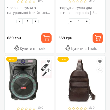
0
0
Чоловіча сумка з
Нагрудна сумка для
натуральної італійської
патчів і шевронів | 5
шкіри флотар – 5 кишень,
кишень | MOLLE ,
міцна фурнітура
чоловіча сумка тактична
689 грн
559 грн
Купити в 1 клік
Купити в 1 клік
new
new
0
0