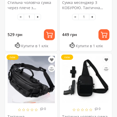
Стильна чоловіча сумка
Сумка месенджер З
через плече з
КОБУРОЮ. Тактична
натуральної шкіри,
сумка з тканини, 3
компактний розмір,
кишені, патч-панель,
багато відділень
Cordura
529 грн
449 грн
Купити в 1 клік
Купити в 1 клік
new
new
0
0
Тактична
Тактична чоловіча сумка