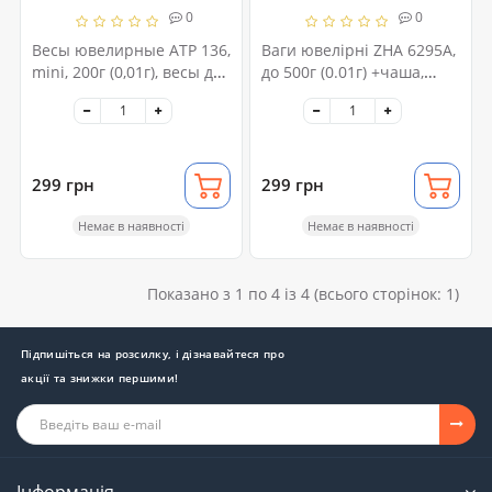
0
0
Весы ювелирные AТР 136,
Ваги ювелірні ZHA 6295A,
mini, 200г (0,01г), весы для
до 500г (0.01г) +чаша,
взвешивания золота,
електронні грамові ваги,
компактные весы,
для зважування золота
маленькие весы
299 грн
299 грн
Немає в наявності
Немає в наявності
Показано з 1 по 4 із 4 (всього сторінок: 1)
Підпишіться на розсилку, і дізнавайтеся про
акції та знижки першими!
Інформація