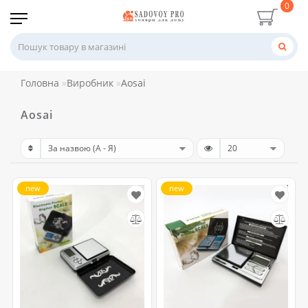
0
Головна
Виробник
Aosai
Aosai
new
new