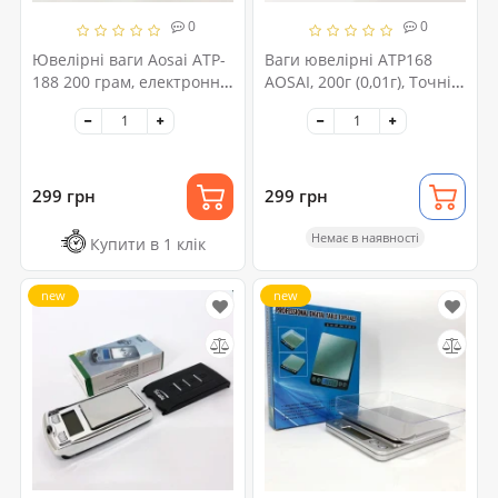
0
0
Ювелірні ваги Aosai ATP-
Ваги ювелірні ATP168
188 200 грам, електронні
AOSAI, 200г (0,01г), Точні
грамові ваги, ваги для
електронні ваги,
ювелірних виробів
Електронні ваги для
золота
299 грн
299 грн
Немає в наявності
Купити в 1 клік
new
new